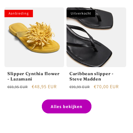
prijs
prijs
Aanbieding
Uitverkocht
Slipper Cynthia flower
Caribbean slipper -
- Lazamani
Steve Madden
Normale
Aanbiedingsprijs
€48,95 EUR
Normale
Aanbiedingsprijs
€70,00 EUR
€69,95 EUR
€99,99 EUR
prijs
prijs
Alles bekijken