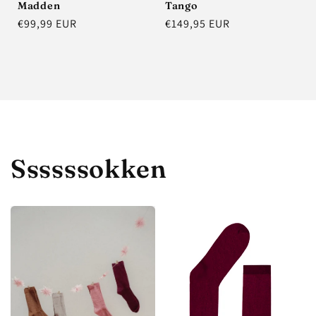
Madden
Tango
Normale
€99,99 EUR
Normale
€149,95 EUR
prijs
prijs
Ssssssokken