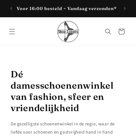
Meteen
Bezoek
naar de
-
Voor 16:00 besteld = Vandaag verzonden*
content
Winkelwagen
Dé
damesschoenenwinkel
van fashion, sfeer en
vriendelijkheid
De gezelligste schoenenwinkel in de regio, waar de
liefde voor schoenen en gastvrijheid hand in hand