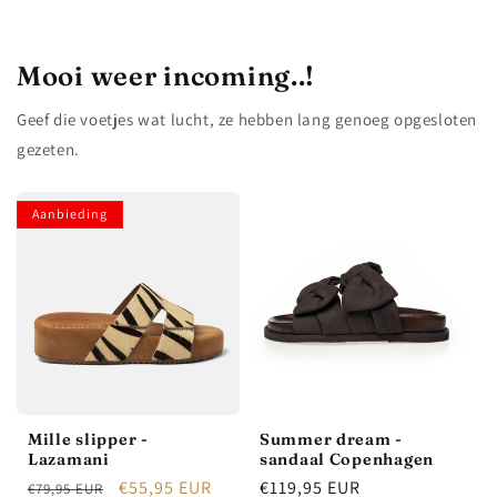
Mooi weer incoming..!
Geef die voetjes wat lucht, ze hebben lang genoeg opgesloten
gezeten.
Aanbieding
Mille slipper -
Summer dream -
Lazamani
sandaal Copenhagen
Normale
Aanbiedingsprijs
€55,95 EUR
Normale
€119,95 EUR
€79,95 EUR